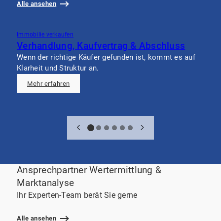
Alle ansehen
Immobilie verkaufen
I
Verhandlung, Kaufvertrag & Abschluss
Wenn der richtige Käufer gefunden ist, kommt es auf
W
Klarheit und Struktur an.
e
Mehr erfahren
Ansprechpartner Wertermittlung &
Marktanalyse
Ihr Experten-Team berät Sie gerne
Alle ansehen