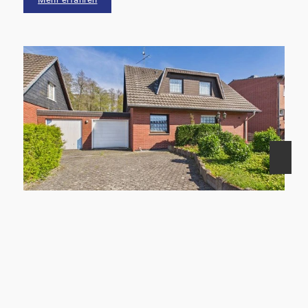
41372 Niederkrüchten
Niederkrüchten: Einfamilienhaus mit zwei Garagen und großem Grundstück am Waldrand
Haus zu kaufen
Wohnfläche: ca. 150 m²
Zimmer: 4
Kaufpreis: 390.000 €