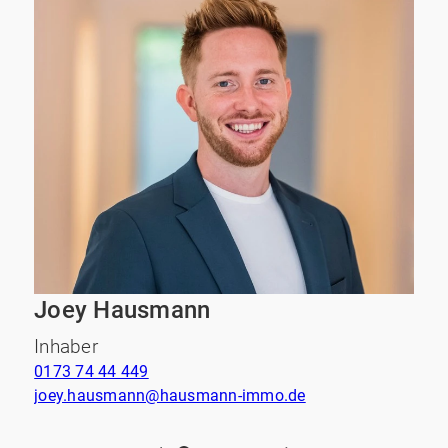
e
Joey Hausmann
Inhaber
0173 74 44 449
joey.hausmann@hausmann-immo.de