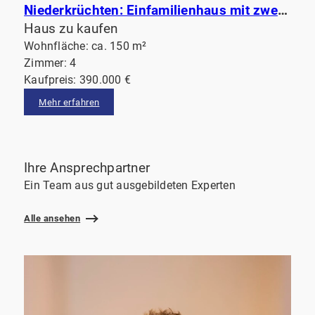
Niederkrüchten: Einfamilienhaus mit zwei Garagen und großem Grundstück am Waldrand
Haus zu kaufen
Wohnfläche: ca. 150 m²
Zimmer: 4
Kaufpreis: 390.000 €
Mehr erfahren
Ihre Ansprechpartner
Ein Team aus gut ausgebildeten Experten
Alle ansehen
I
0