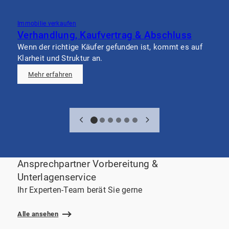
Immobilie verkaufen
I
Verhandlung, Kaufvertrag & Abschluss
Wenn der richtige Käufer gefunden ist, kommt es auf
W
Klarheit und Struktur an.
e
Mehr erfahren
Ansprechpartner Vorbereitung &
Unterlagenservice
Ihr Experten-Team berät Sie gerne
Alle ansehen