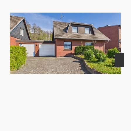
41372 Niederkrüchten
Niederkrüchten: Einfamilienhaus mit zwei Garagen und großem Grundstück am Waldrand
Haus zu kaufen
Wohnfläche: ca. 150 m²
Zimmer: 4
Kaufpreis: 390.000 €
Mehr erfahren