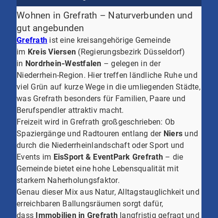
Wohnen in Grefrath – Naturverbunden und
gut angebunden
Grefrath
ist eine kreisangehörige Gemeinde
im
Kreis Viersen
(Regierungsbezirk Düsseldorf)
in
Nordrhein‑Westfalen
– gelegen in der
Niederrhein-Region. Hier treffen ländliche Ruhe und
viel Grün auf kurze Wege in die umliegenden Städte,
was Grefrath besonders für Familien, Paare und
Berufspendler attraktiv macht.
Freizeit wird in Grefrath großgeschrieben: Ob
Spaziergänge und Radtouren entlang der
Niers
und
durch die Niederrheinlandschaft oder Sport und
Events im
EisSport & EventPark Grefrath
– die
Gemeinde bietet eine hohe Lebensqualität mit
starkem Naherholungsfaktor.
Genau dieser Mix aus Natur, Alltagstauglichkeit und
erreichbaren Ballungsräumen sorgt dafür,
dass
Immobilien in Grefrath
langfristig gefragt und