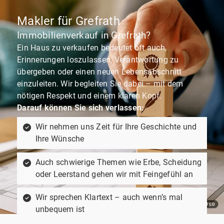
Makler für Grefrath
Immobilienverkauf in Grefrath?
Ein Haus zu verkaufen bedeutet oft auch,
Erinnerungen loszulassen, Verantwortung zu
übergeben oder einen neuen Lebensabschnitt
einzuleiten. Wir begleiten Sie dabei – mit dem
nötigen Respekt und einem klaren Kopf.
Darauf können Sie sich verlassen:
Wir nehmen uns Zeit für Ihre Geschichte und
Ihre Wünsche
Auch schwierige Themen wie Erbe, Scheidung
oder Leerstand gehen wir mit Feingefühl an
Wir sprechen Klartext – auch wenn’s mal
unbequem ist