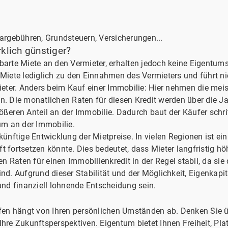
targebühren, Grundsteuern, Versicherungen...
rklich günstiger?
barte Miete an den Vermieter, erhalten jedoch keine Eigentum
e Miete lediglich zu den Einnahmen des Vermieters und führt n
ter. Anders beim Kauf einer Immobilie: Hier nehmen die meis
n. Die monatlichen Raten für diesen Kredit werden über die Ja
ößeren Anteil an der Immobilie. Dadurch baut der Käufer schri
tum an der Immobilie.
künftige Entwicklung der Mietpreise. In vielen Regionen ist ein
t fortsetzen könnte. Dies bedeutet, dass Mieter langfristig 
 Raten für einen Immobilienkredit in der Regel stabil, da sie
ind. Aufgrund dieser Stabilität und der Möglichkeit, Eigenkapi
 und finanziell lohnende Entscheidung sein.
n hängt von Ihren persönlichen Umständen ab. Denken Sie übe
Ihre Zukunftsperspektiven. Eigentum bietet Ihnen Freiheit, Pla