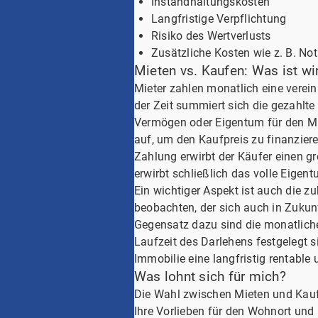
Instandhaltungskosten
Langfristige Verpflichtung
Risiko des Wertverlusts
Zusätzliche Kosten wie z. B. No
Mieten vs. Kaufen: Was ist wi
Mieter zahlen monatlich eine verein
der Zeit summiert sich die gezahlt
Vermögen oder Eigentum für den Mie
auf, um den Kaufpreis zu finanziere
Zahlung erwirbt der Käufer einen gr
erwirbt schließlich das volle Eigen
Ein wichtiger Aspekt ist auch die zu
beobachten, der sich auch in Zukunf
Gegensatz dazu sind die monatlichen
Laufzeit des Darlehens festgelegt s
Immobilie eine langfristig rentable
Was lohnt sich für mich?
Die Wahl zwischen Mieten und Kaufe
Ihre Vorlieben für den Wohnort und 