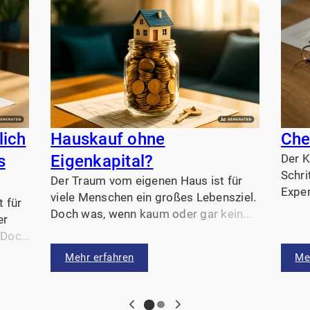
lich
Hauskauf ohne
Che
s
Eigenkapital?
Der K
Schri
Der Traum vom eigenen Haus ist für
Exper
viele Menschen ein großes Lebensziel.
t für
zum E
Doch was, wenn kaum oder gar kein
er
Entde
Eigenkapital vorhanden ist? Ein
. Doch
für e
Hauskauf ohne Eigenkapital ist
el in
Mehr erfahren
Me
möglich – aber er will gut überlegt
sein.