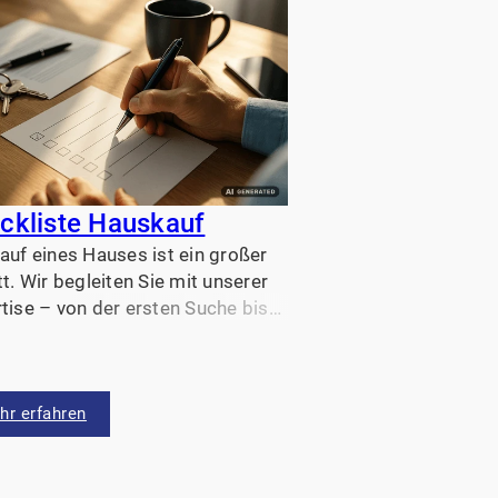
Stabile und la
Rendite – Imm
Kapitalanlage 
Eine Immobilie als 
schon immer ein bel
Vermögen aufzubaue
abzusichern. Doch lo
ckliste Hauskauf
Investition in Immob
auf eines Hauses ist ein großer
tt. Wir begleiten Sie mit unserer
tise – von der ersten Suche bis
inzug in Ihr neues Zuhause.
cken Sie jetzt unsere Checkliste
inen erfolgreichen Hauskauf!
hr erfahren
Mehr erfahren