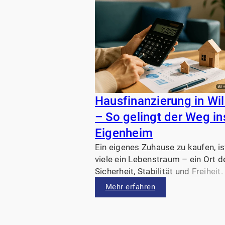
Hausfinanzierung in Wil
– So gelingt der Weg in
Eigenheim
Ein eigenes Zuhause zu kaufen, is
viele ein Lebenstraum – ein Ort d
Sicherheit, Stabilität und Freiheit
bevor aus dem Traum ein Schlüss
Mehr erfahren
der Hand wird, ist die richtige
Finanzierung entscheidend.