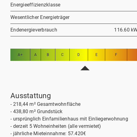
Energieeffizienzklasse
Wesentlicher Energieträger
Endenergieverbrauch
116.60 kW
A+
A
B
C
D
E
F
Ausstattung
- 218,44 m² Gesamtwohnfläche
- 438,80 m² Grundstück
- ursprünglich Einfamilienhaus mit Einliegerwohnung
- derzeit 5 Wohneinheiten (alle vermietet)
- jährliche Mieteinnahme: 57.420€