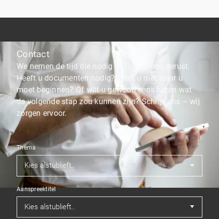
Contact
We nemen de tijd die nodig is. Schrijf ons gerust.
Heeft u documenten nodig? Weet u niet waar u
moet beginnen? Of wilt u gewoon eens horen wat
de volgende stap zou kunnen zijn? Schrijf ons – wij
zorgen ervoor.
Thema
Aanspreektitel