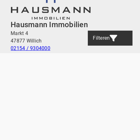
Hausmann Immobilien
Markt 4
Filteren
47877 Willich
02154 / 9304000
info@hausmann-immo.de
Naar boven
Vind een woning
Onroerend goed verkopen
Onroerend goed taxeren
Wij zijn vertegenwoordigd in de volgende regio's: