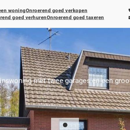
een woning
Onroerend goed verkopen
rend goed verhuren
Onroerend goed taxeren
inswoning met twee garages en een groot