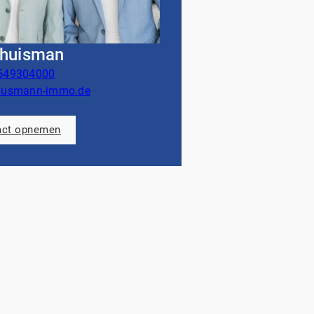
 huisman
549304000
ausmann-immo.de
act opnemen