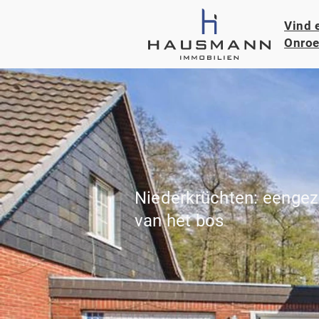
Vind 
Onroe
Niederkrüchten: eengez
van het bos