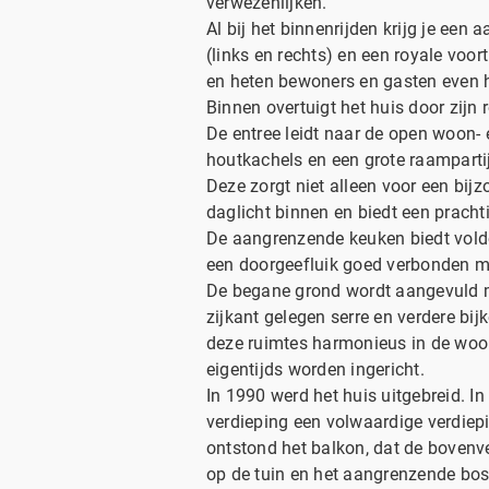
verwezenlijken.
Al bij het binnenrijden krijg je e
(links en rechts) en een royale voo
en heten bewoners en gasten even h
Binnen overtuigt het huis door zijn 
De entree leidt naar de open woon-
houtkachels en een grote raampartij
Deze zorgt niet alleen voor een bi
daglicht binnen en biedt een prachti
De aangrenzende keuken biedt voldo
een doorgeefluik goed verbonden m
De begane grond wordt aangevuld m
zijkant gelegen serre en verdere b
deze ruimtes harmonieus in de woo
eigentijds worden ingericht.
In 1990 werd het huis uitgebreid. In
verdieping een volwaardige verdie
ontstond het balkon, dat de bovenv
op de tuin en het aangrenzende bos