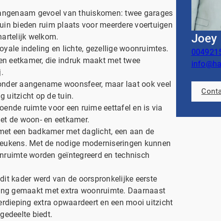
en aangenaam gevoel van thuiskomen: twee garages
rtuin bieden ruim plaats voor meerdere voertuigen
Joey
artelijk welkom.
royale indeling en lichte, gezellige woonruimtes.
004921
 en eetkamer, die indruk maakt met twee
info@h
.
jzonder aangename woonsfeer, maar laat ook veel
Cont
g uitzicht op de tuin.
ende ruimte voor een ruime eettafel en is via
et de woon- en eetkamer.
et een badkamer met daglicht, een aan de
ijkeukens. Met de nodige moderniseringen kunnen
nruimte worden geïntegreerd en technisch
 dit kader werd van de oorspronkelijke eerste
ping gemaakt met extra woonruimte. Daarnaast
erdieping extra opwaardeert en een mooi uitzicht
gedeelte biedt.