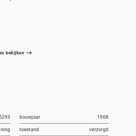
les bekijken
6293
bouwjaar
1968
ning
toestand
verzorgd