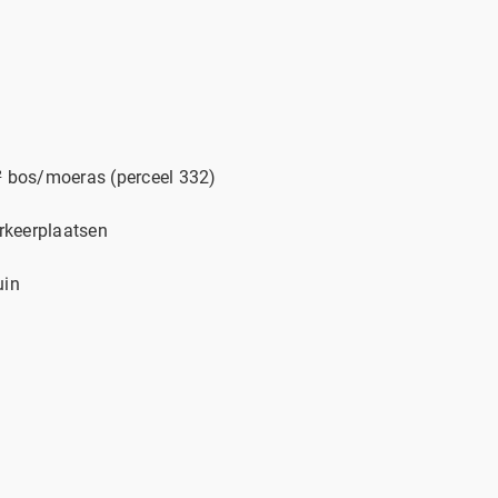
² bos/moeras (perceel 332)
arkeerplaatsen
uin