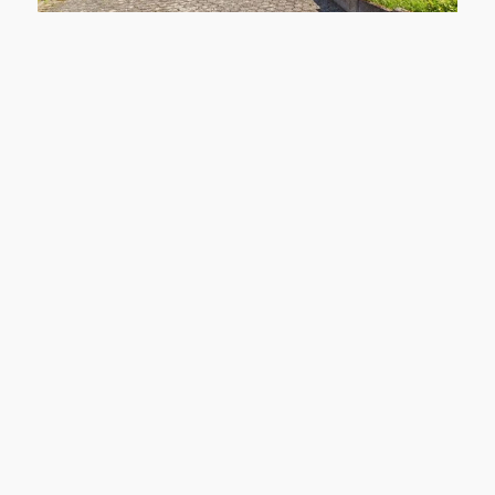
41372 Niederkrüchten
Niederkrüchten: Einfamilienhaus mit zwei Garagen und großem Grundstück am Waldrand
Haus zu kaufen
Wohnfläche: ca. 150 m²
Zimmer: 4
Kaufpreis: 390.000 €
Mehr erfahren
Hausmann Immobilien