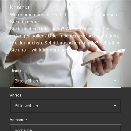
Kontakt
Wir nehmen uns die Zeit, die es braucht. Schreiben
Sie uns gerne.
Sie brauchen Unterlagen? Wissen nicht, wo Sie
anfangen sollen? Oder möchten einfach mal hören,
wie der nächste Schritt aussehen könnte? Schreiben
Sie uns – wir kümmern uns.
Thema
Anrede
Vorname
*