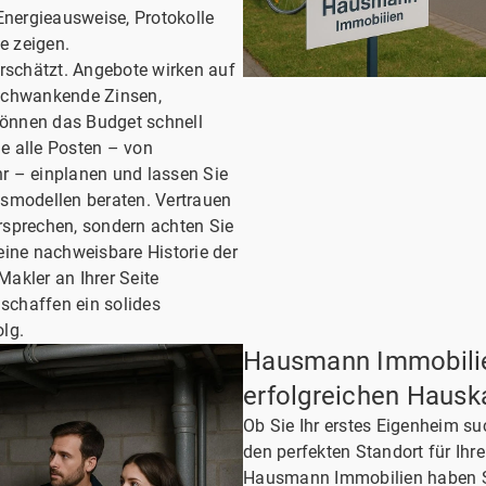
Energieausweise, Protokolle
e zeigen.
erschätzt. Angebote wirken auf
h schwankende Zinsen,
önnen das Budget schnell
ie alle Posten – von
r – einplanen und lassen Sie
smodellen beraten. Vertrauen
rsprechen, sondern achten Sie
eine nachweisbare Historie der
akler an Ihrer Seite
 schaffen ein solides
lg.
Hausmann Immobilien
erfolgreichen Hausk
Ob Sie Ihr erstes Eigenheim su
den perfekten Standort für Ihr
Hausmann Immobilien haben Si