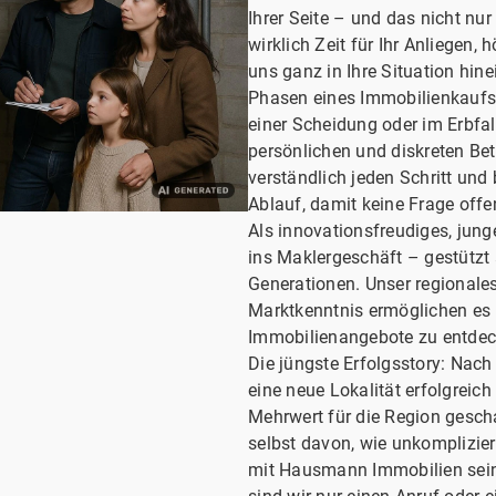
Ihrer Seite – und das nicht nu
wirklich Zeit für Ihr Anliegen
uns ganz in Ihre Situation hin
Phasen eines Immobilienkaufs
einer Scheidung oder im Erbfall
persönlichen und diskreten Bet
verständlich jeden Schritt und
Ablauf, damit keine Frage offen
Als innovationsfreudiges, jung
ins Maklergeschäft – gestütz
Generationen. Unser regionale
Marktkenntnis ermöglichen es
Immobilienangebote zu entdeck
Die jüngste Erfolgsstory: Nach
eine neue Lokalität erfolgreic
Mehrwert für die Region gesch
selbst davon, wie unkomplizie
mit Hausmann Immobilien sein 