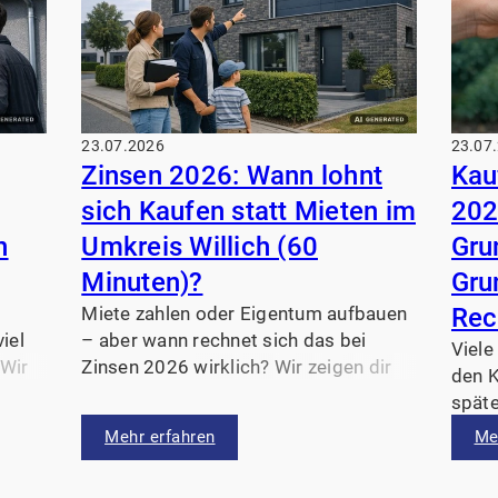
23.07.2026
23.07
Zinsen 2026: Wann lohnt
Kau
sich Kaufen statt Mieten im
202
h
Umkreis Willich (60
Gru
Minuten)?
Gru
Miete zahlen oder Eigentum aufbauen
Rec
iel
– aber wann rechnet sich das bei
Viele
 Wir
Zinsen 2026 wirklich? Wir zeigen dir
den K
ch
verständlich, welche Faktoren im
späte
60‑Minuten‑Umkreis Willich zählen
erklä
Mehr erfahren
Me
er
und wie du schnell eine solide
NRW 
Entscheidung vorbereitest.
Grun