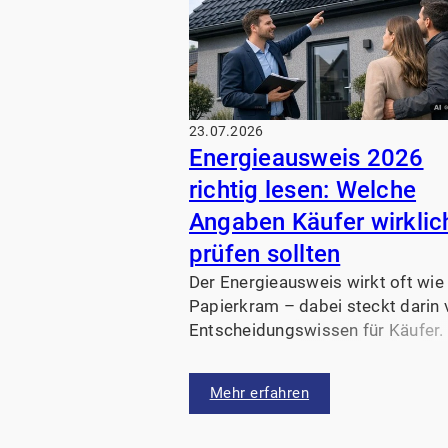
23.07.2026
Energieausweis 2026
richtig lesen: Welche
Angaben Käufer wirklic
prüfen sollten
Der Energieausweis wirkt oft wie
Papierkram – dabei steckt darin v
Entscheidungswissen für Käufer.
zeigen, welche Werte 2026 wirkli
zählen, welche Fragen Sie stellen
Mehr erfahren
sollten und wo typische Denkfehl
lauern.