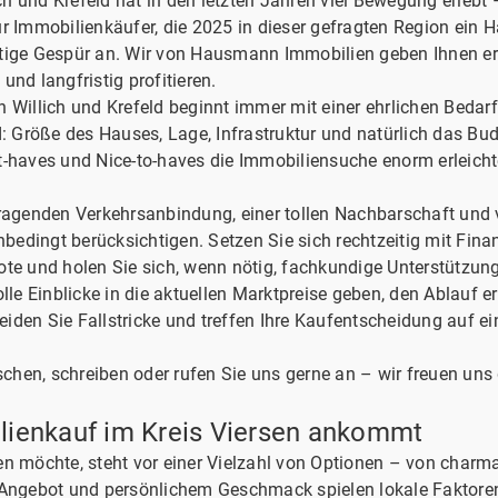
h und Krefeld hat in den letzten Jahren viel Bewegung erlebt
ür Immobilienkäufer, die 2025 in dieser gefragten Region ein 
tige Gespür an. Wir von Hausmann Immobilien geben Ihnen erp
und langfristig profitieren.
 Willich und Krefeld beginnt immer mit einer ehrlichen Bedar
d: Größe des Hauses, Lage, Infrastruktur und natürlich das Bud
t-haves und Nice-to-haves die Immobiliensuche enorm erleichte
rragenden Verkehrsanbindung, einer tollen Nachbarschaft und 
unbedingt berücksichtigen. Setzen Sie sich rechtzeitig mit Fi
te und holen Sie sich, wenn nötig, fachkundige Unterstützung
e Einblicke in die aktuellen Marktpreise geben, den Ablauf er
den Sie Fallstricke und treffen Ihre Kaufentscheidung auf ein
hen, schreiben oder rufen Sie uns gerne an – wir freuen uns 
lienkauf im Kreis Viersen ankommt
en möchte, steht vor einer Vielzahl von Optionen – von charm
gebot und persönlichem Geschmack spielen lokale Faktoren 