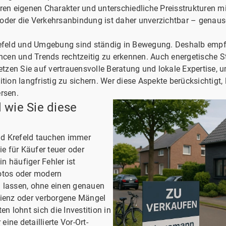
ren eigenen Charakter und unterschiedliche Preisstrukturen mit
oder die Verkehrsanbindung ist daher unverzichtbar – genauso 
refeld und Umgebung sind ständig in Bewegung. Deshalb empfie
cen und Trends rechtzeitig zu erkennen. Auch energetische 
Setzen Sie auf vertrauensvolle Beratung und lokale Expertise,
tion langfristig zu sichern. Wer diese Aspekte berücksichtigt,
rsen.
d wie Sie diese
d Krefeld tauchen immer
ie für Käufer teuer oder
n häufiger Fehler ist
Fotos oder modern
u lassen, ohne einen genauen
zienz oder verborgene Mängel
en lohnt sich die Investition in
ine detaillierte Vor-Ort-