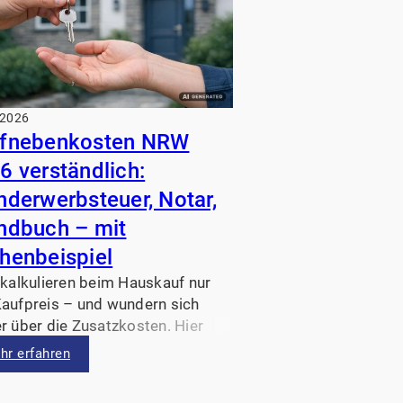
.2026
fnebenkosten NRW
6 verständlich:
nderwerbsteuer, Notar,
ndbuch – mit
henbeispiel
 kalkulieren beim Hauskauf nur
aufpreis – und wundern sich
r über die Zusatzkosten. Hier
ren wir die Kaufnebenkosten in
hr erfahren
2026 (Grunderwerbsteuer, Notar,
dbuch und mögliche