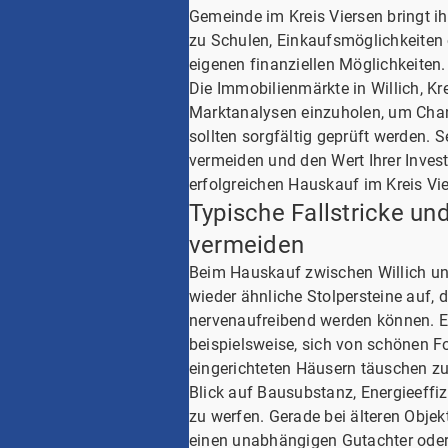
Gemeinde im Kreis Viersen bringt ih
zu Schulen, Einkaufsmöglichkeiten 
eigenen finanziellen Möglichkeiten.
Die Immobilienmärkte in Willich, K
Marktanalysen einzuholen, um Chan
sollten sorgfältig geprüft werden. 
vermeiden und den Wert Ihrer Investi
erfolgreichen Hauskauf im Kreis Vie
Typische Fallstricke un
vermeiden
Beim Hauskauf zwischen Willich un
wieder ähnliche Stolpersteine auf, d
nervenaufreibend werden können. Ei
beispielsweise, sich von schönen 
eingerichteten Häusern täuschen z
Blick auf Bausubstanz, Energieeffi
zu werfen. Gerade bei älteren Objekt
einen unabhängigen Gutachter oder e