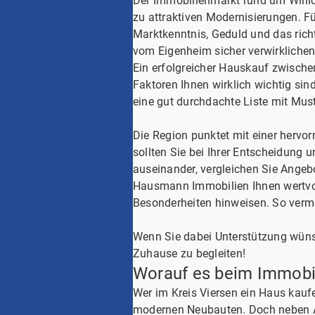
Der Immobilienmarkt rund um Willic
zu attraktiven Modernisierungen. F
Marktkenntnis, Geduld und das rich
vom Eigenheim sicher verwirklichen 
Ein erfolgreicher Hauskauf zwischen
Faktoren Ihnen wirklich wichtig sin
eine gut durchdachte Liste mit Mus
Die Region punktet mit einer hervo
sollten Sie bei Ihrer Entscheidung 
auseinander, vergleichen Sie Angebo
Hausmann Immobilien Ihnen wertvoll
Besonderheiten hinweisen. So vermei
Wenn Sie dabei Unterstützung wünsc
Zuhause zu begleiten!
Worauf es beim Immobi
Wer im Kreis Viersen ein Haus kauf
modernen Neubauten. Doch neben An