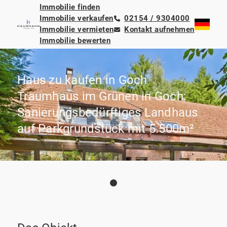
Immobilie finden
Immobilie verkaufen
02154 / 9304000
Immobilie vermieten
Kontakt aufnehmen
Immobilie bewerten
Haus zu kaufen in Goch
Traumhaus im Grünen in Goch:
Sanierungsbedürftiges Landhaus
auf Parkgrundstück mit 5.500m²