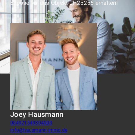
Exposé für das Objekt JH25256 erhalten!
Joey Hausmann
004921549304000
info@hausmann-immo.de