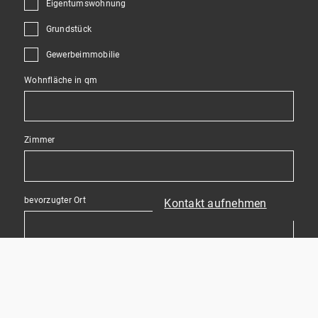
Eigentumswohnung
Grundstück
Gewerbeimmobilie
Wohnfläche in qm
Zimmer
bevorzugter Ort
Kontakt aufnehmen
(optional) Wollen Sie uns Ihre Wünsche noch genauer schildern?