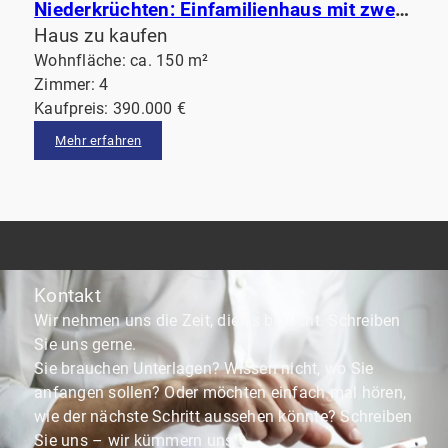
Niederkrüchten: Einfamilienhaus mit zwei Garagen und großem Grundstück am Waldrand
Haus zu kaufen
Wohnfläche: ca. 150 m²
Zimmer: 4
Kaufpreis: 390.000 €
Mehr erfahren
Kontakt
Wir nehmen uns die Zeit, die es braucht. Schreiben
Sie uns gerne.
Sie brauchen Unterlagen? Wissen nicht, wo Sie
anfangen sollen? Oder möchten einfach mal hören,
wie der nächste Schritt aussehen könnte? Schreiben
Sie uns – wir kümmern uns.