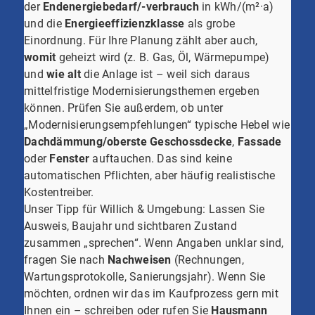
der
Endenergiebedarf/-verbrauch
in kWh/(m²·a)
und die
Energieeffizienzklasse
als grobe
Einordnung. Für Ihre Planung zählt aber auch,
womit
geheizt wird (z. B. Gas, Öl, Wärmepumpe)
und
wie alt
die Anlage ist – weil sich daraus
mittelfristige Modernisierungsthemen ergeben
können. Prüfen Sie außerdem, ob unter
„Modernisierungsempfehlungen“ typische Hebel wie
Dachdämmung/oberste Geschossdecke
,
Fassade
oder
Fenster
auftauchen. Das sind keine
automatischen Pflichten, aber häufig realistische
Kostentreiber.
Unser Tipp für Willich & Umgebung: Lassen Sie
Ausweis, Baujahr und sichtbaren Zustand
zusammen „sprechen“. Wenn Angaben unklar sind,
fragen Sie nach
Nachweisen
(Rechnungen,
Wartungsprotokolle, Sanierungsjahr). Wenn Sie
möchten, ordnen wir das im Kaufprozess gern mit
Ihnen ein – schreiben oder rufen Sie
Hausmann